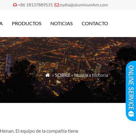
+86 18137889531
nydia@aluminumhm.com


A
PRODUCTOS
NOTICIAS
CONTACTO
»
SOBRE
» Nuestra historia

Henan. El equipo de la compañía tiene