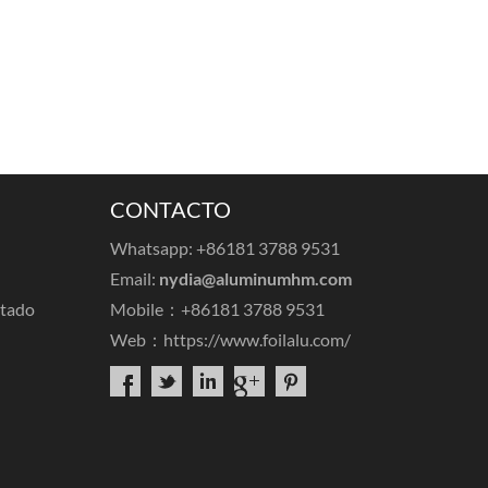
CONTACTO
Whatsapp: +86181 3788 9531
Email:
nydia@aluminumhm.com
ntado
Mobile：+86181 3788 9531
Web：
https://www.foilalu.com/