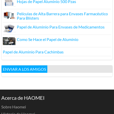
Hojas de Papel Aluminio 500 Pzas
Películas de Alta Barrera para Envases Farmacéutico
Para Blísters
Papel de Aluminio Para Envases de Medicamentos
Como Se Hace el Papel de Aluminio
Papel de Aluminio Para Cachimbas
ENVIAR A LOS AMIGOS
Acerca de HAOMEI
Sobre Haomei
Historia de Haomei