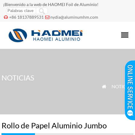
¡Bienvenido a la web de HAOMEI Foil de Aluminio!
+86 18137889531
nydia@aluminumhm.com


NOTICIAS
»
NOTICIAS

Rollo de Papel Aluminio Jumbo