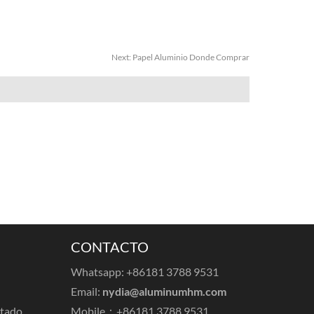
Next:
Papel Aluminio Donde Comprar
CONTACTO
Whatsapp: +86181 3788 9531
Email:
nydia@aluminumhm.com
ntado
Mobile：+86181 3788 9531