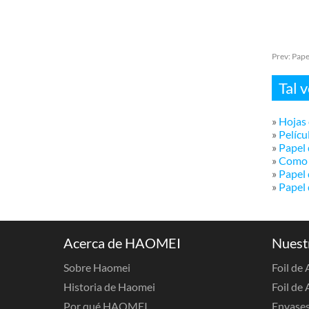
Prev:
Pape
Tal 
»
Hojas 
»
Pelícu
»
Papel
»
Como S
»
Papel
»
Papel 
Acerca de HAOMEI
Nuest
Sobre Haomei
Foil de
Historia de Haomei
Foil de 
Por qué HAOMEI
Envases