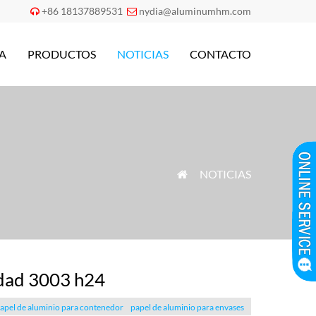
+86 18137889531
nydia@aluminumhm.com


A
PRODUCTOS
NOTICIAS
CONTACTO
»
NOTICIAS

idad 3003 h24
apel de aluminio para contenedor
papel de aluminio para envases