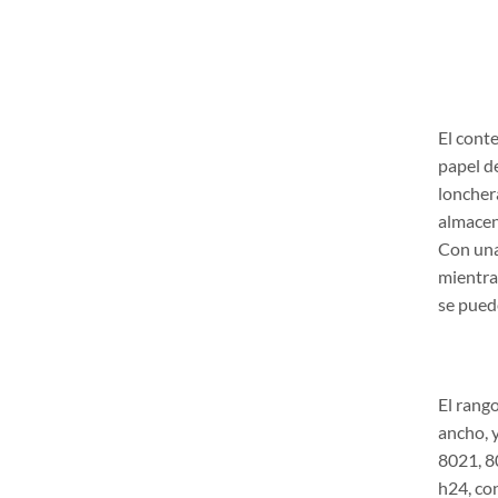
El cont
papel de
lonchera
almacena
Con una
mientra
se pued
El rango
ancho, 
8021, 80
h24, con