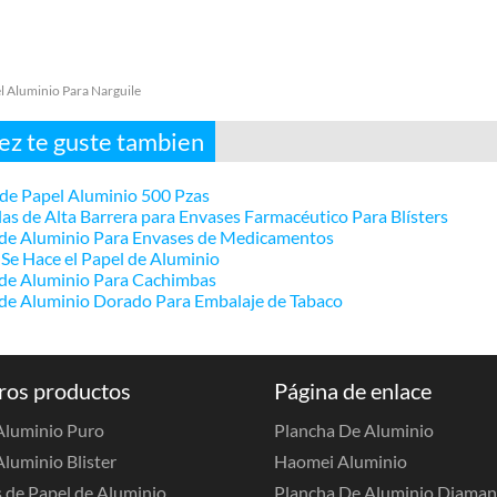
l Aluminio Para Narguile
vez te guste tambien
de Papel Aluminio 500 Pzas
las de Alta Barrera para Envases Farmacéutico Para Blísters
 de Aluminio Para Envases de Medicamentos
e Hace el Papel de Aluminio
 de Aluminio Para Cachimbas
de Aluminio Dorado Para Embalaje de Tabaco
ros productos
Página de enlace
 Aluminio Puro
Plancha De Aluminio
Aluminio Blister
Haomei Aluminio
 de Papel de Aluminio
Plancha De Aluminio Diama