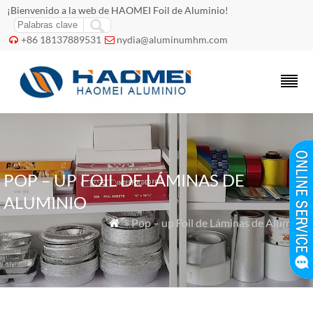
¡Bienvenido a la web de HAOMEI Foil de Aluminio!
+86 18137889531
nydia@aluminumhm.com


POP – UP FOIL DE LÁMINAS DE
ALUMINIO
» Pop – up Foil de Láminas de Aluminio
