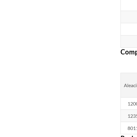
Comp
Aleac
120
123
801