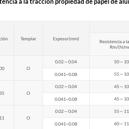
tencia a la tracción propiedad de
papel de al
ción
Templar
Espesor(mm)
Resistencia a l
Rm/(N/m
0.02～0.04
50～10
00
O
55～10
0.041~0.08
0.02～0.04
45～10
35
O
45～10
0.041~0.08
0.02～0.04
55～11
11
O
60～11
0.041~0.08