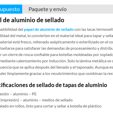
upuesto
Paquete y envío
l de aluminio de sellado
atibilidad del
papel de aluminio
de sellado
con las lacas termosell
ilidad del metal, lo convierten en el material ideal para tapar y s
aterial esté fresco, rellenado asépticamente o esterilizado en el 
iseñarse para satisfacer las demandas de procesamiento y distrib
r un cierre de rosca confiable para botellas moldeadas por soplado.
 mediante calentamiento por inducción. Solo la lámina metálica s
cuencia que se aplica después del llenado y el taponado. Aunque es
der limpiamente gracias a los recubrimientos que combinan la resi
ificaciones
de
sellado de tapas de aluminio
esión – aluminio – PE
(impresión) – aluminio – medios de sellado
ado en rollos, listo para cortar y sellar a botella de plástico