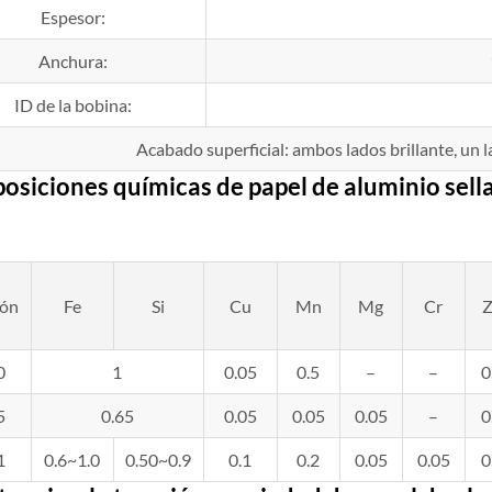
Espesor:
Anchura:
ID de la bobina:
Acabado superficial: ambos lados brillante, un l
osiciones químicas de
papel de aluminio
sell
ión
Fe
Si
Cu
Mn
Mg
Cr
0
1
0.05
0.5
–
–
0
5
0.65
0.05
0.05
0.05
–
0
1
0.6~1.0
0.50~0.9
0.1
0.2
0.05
0.05
0