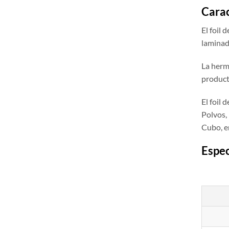
Carac
El foil
laminad
La herme
product
El foil
Polvos,
Cubo, e
Espec