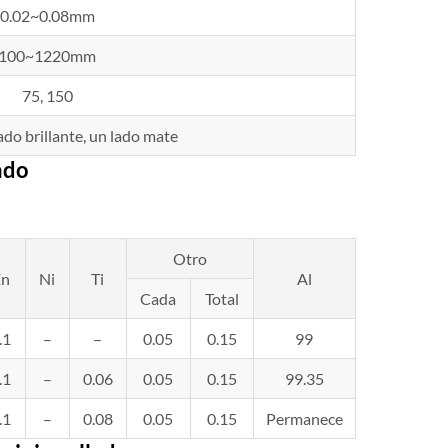
0.02~0.08mm
100~1220mm
75, 150
ado brillante, un lado mate
ado
Otro
Zn
Ni
Ti
Al
Cada
Total
.1
–
–
0.05
0.15
99
.1
–
0.06
0.05
0.15
99.35
.1
–
0.08
0.05
0.15
Permanece