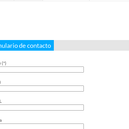
ulario de contacto
(*)
)
L
a