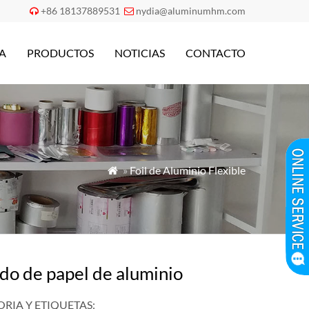
+86 18137889531
nydia@aluminumhm.com


A
PRODUCTOS
NOTICIAS
CONTACTO
»
Foil de Aluminio Flexible

ado de papel de aluminio
RIA Y ETIQUETAS: