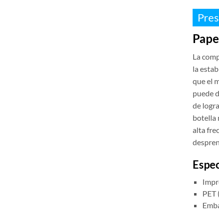
Pres
Pape
La comp
la estab
que el m
puede d
de logra
botella
alta fre
despren
Espec
Impr
PET 
Embal