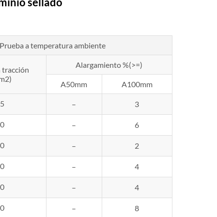
uminio
sellado
Prueba a temperatura ambiente
Alargamiento %(>=)
a tracción
m2)
A50mm
A100mm
5
–
3
0
–
6
0
–
2
0
–
4
0
–
4
0
–
8