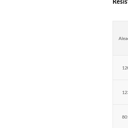
Resis
Alea
12
12
80