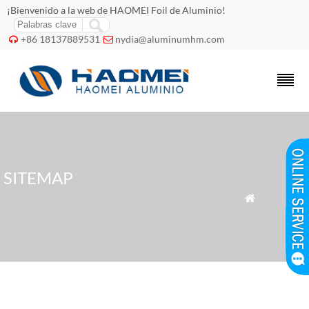
¡Bienvenido a la web de HAOMEI Foil de Aluminio!
+86 18137889531
nydia@aluminumhm.com


SITEMAP
» Sitemap
