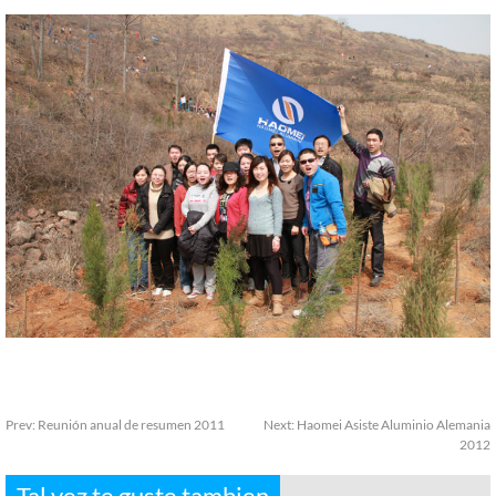
Prev:
Reunión anual de resumen 2011
Next:
Haomei Asiste Aluminio Alemania
2012
Tal vez te guste tambien