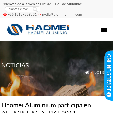
¡Bienvenido a la web de HAOMEI Foil de Aluminio!
+86 18137889531
nydia@aluminumhm.com


NOTICIAS
»
NOTICIAS

Haomei Aluminium participa en