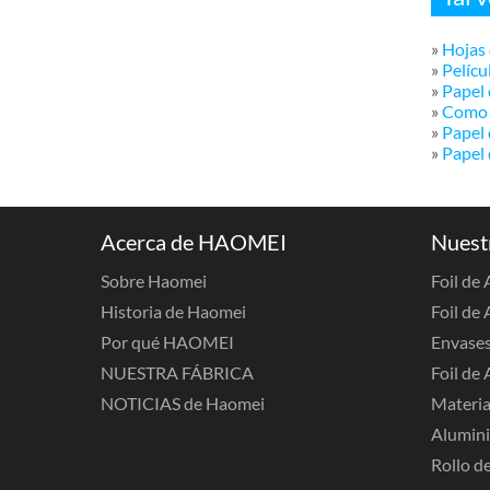
»
Hojas 
»
Pelícu
»
Papel
»
Como S
»
Papel
»
Papel 
Acerca de HAOMEI
Nuest
Sobre Haomei
Foil de
Historia de Haomei
Foil de 
Por qué HAOMEI
Envases
NUESTRA FÁBRICA
Foil de 
NOTICIAS de Haomei
Materia
Alumini
Rollo de