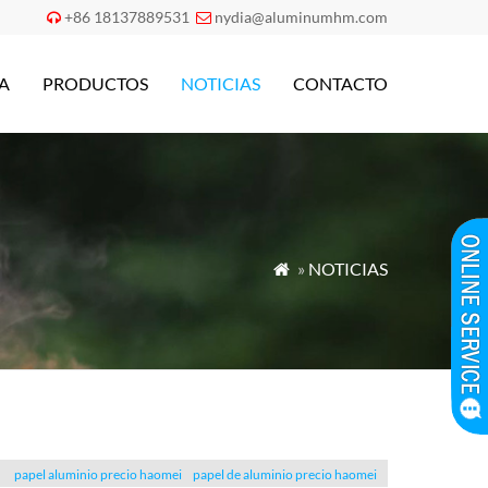
+86 18137889531
nydia@aluminumhm.com


A
PRODUCTOS
NOTICIAS
CONTACTO
»
NOTICIAS

papel aluminio precio haomei
papel de aluminio precio haomei