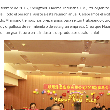
e febrero de 2015, Zhengzhou Haomei Industrial Co., Ltd. organiz
el. Todo el personal asiste a esta reunión anual. Celebramos el éx
do. Al mismo tiempo, nos preparamos para seguir trabajando duro 
uy orgulloso de ser miembro de esta gran empresa. Creo que Haom
uir un gran futuro en la industria de productos de aluminio!