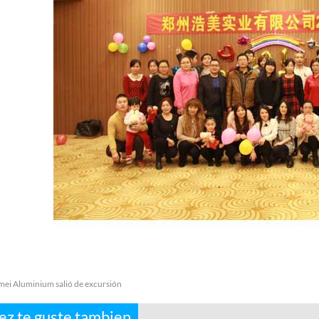
ei Aluminium salió de excursión
vez te guste tambien