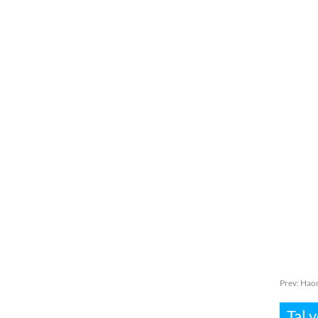
Prev:
Haom
Tal 