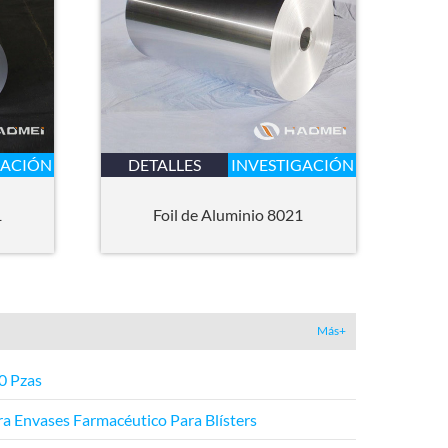
GACIÓN
DETALLES
INVESTIGACIÓN
1
Foil de Aluminio 8021
Más+
0 Pzas
ara Envases Farmacéutico Para Blísters