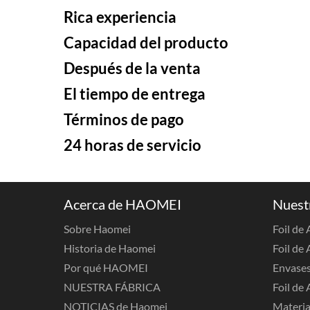
Rica experiencia
Capacidad del producto
Después de la venta
El tiempo de entrega
Términos de pago
24 horas de servicio
Acerca de HAOMEI
Nuest
Sobre Haomei
Foil de
Historia de Haomei
Foil de 
Por qué HAOMEI
Envases
NUESTRA FÁBRICA
Foil de 
NOTICIAS de Haomei
Materia