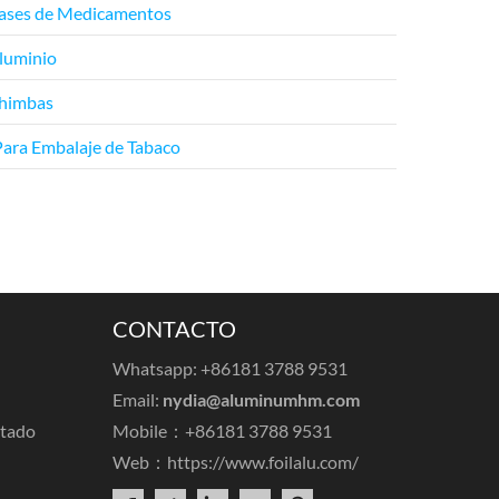
vases de Medicamentos
luminio
chimbas
Para Embalaje de Tabaco
CONTACTO
Whatsapp: +86181 3788 9531
Email:
nydia@aluminumhm.com
ntado
Mobile：+86181 3788 9531
Web：
https://www.foilalu.com/