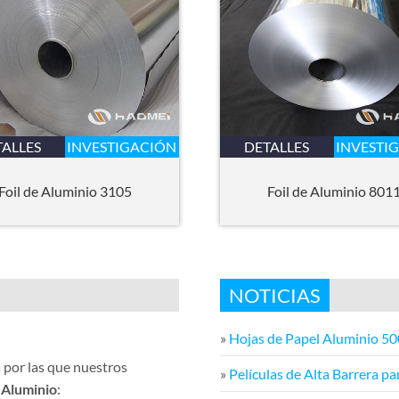
TALLES
INVESTIGACIÓN
DETALLES
INVESTI
Foil de Aluminio 3105
Foil de Aluminio 801
NOTICIAS
»
Hojas de Papel Aluminio 50
s por las que nuestros
»
Películas de Alta Barrera p
e Aluminio
: