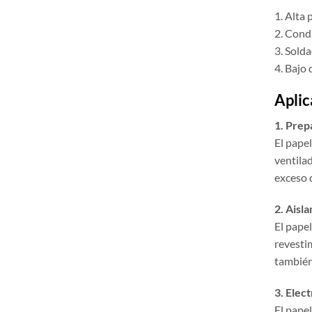
1. Alta 
2. Cond
3. Sold
4. Bajo
Aplic
1. Prep
El pape
ventilad
exceso 
2. Aisl
El papel
revestim
también
3. Elect
El pape