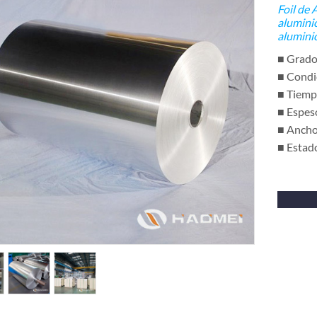
Foil de
alumini
alumini
■ Grado
■ Condi
■ Tiempo
■ Espe
■ Anch
■ Estad