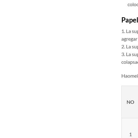
coloq
Papel
1. La su
agregar
2. La su
3. La su
colapsa
Haomei 
NO
1