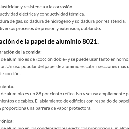
plasticidad y resistencia a la corrosión.
uctividad eléctrica y conductividad térmica.
adura de gas, soldadura de hidrógeno y soldadura por resistencia.
 diversos procesos de presión y extensión, doblando.
ación de la papel de aluminio 8021.
aración de la comida:
l de aluminio es de «cocción doble» y se puede usar tanto en horn
or. Un uso popular del papel de aluminio es cubrir secciones más de
de cocción.
amiento:
 de aluminio es un 88 por ciento reflectivo y se usa ampliamente p
ientos de cables. El aislamiento de edificios con respaldo de papel 
 proporciona una barrera de vapor protectora.
rónica:
l de aluminio en los condensadores eléctricos proporciona un alma