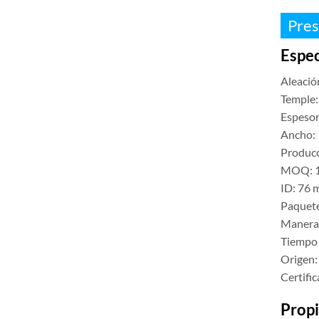
Pres
Espec
Aleació
Temple:
Espesor
Ancho:
Producc
MOQ: 1
ID: 76
Paquete
Manera d
Tiempo 
Origen:
Certific
Propi