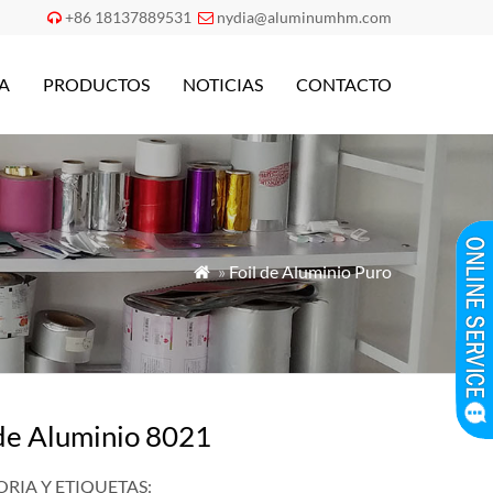
+86 18137889531
nydia@aluminumhm.com


A
PRODUCTOS
NOTICIAS
CONTACTO
»
Foil de Aluminio Puro

 de Aluminio 8021
RIA Y ETIQUETAS: