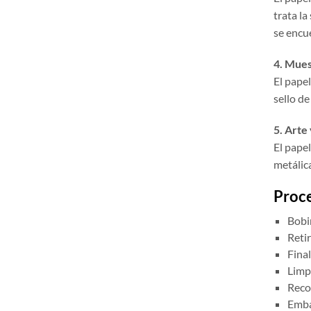
trata la
se encu
4. Mues
El pape
sello d
5. Arte
El papel
metálica
Proce
Bobi
Reti
Final
Limpi
Recoc
Embal