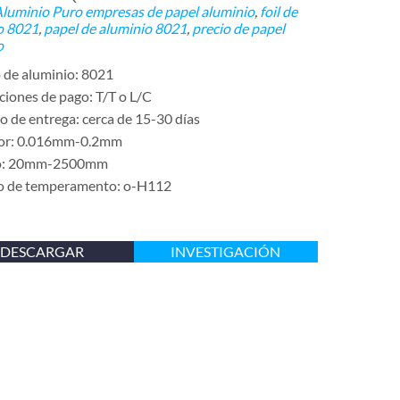
 Aluminio Puro
empresas de papel aluminio
,
foil de
o 8021
,
papel de aluminio 8021
,
precio de papel
o
 de aluminio: 8021
ciones de pago: T/T o L/C
 de entrega: cerca de 15-30 días
sor: 0.016mm-0.2mm
o: 20mm-2500mm
o de temperamento: o-H112
DESCARGAR
INVESTIGACIÓN