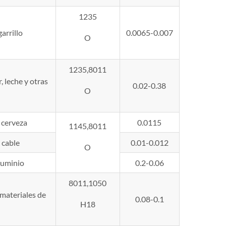
1235
arrillo
0.0065-0.007
O
1235,8011
, leche y otras
0.02-0.38
O
e cerveza
0.0115
1145,8011
 cable
0.01-0.012
O
luminio
0.2-0.06
8011,1050
 materiales de
0.08-0.1
H18