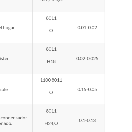
8011
el hogar
0.01-0.02
O
8011
ister
0.02-0.025
H18
1100 8011
able
0.15-0.05
O
8011
y condensador
0.1-0.13
onado.
H24,O