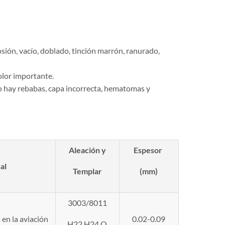
rosión, vacío, doblado, tinción marrón, ranurado,
olor importante.
 no hay rebabas, capa incorrecta, hematomas y
Aleación y
Espesor
nal
Templar
(mm)
3003/8011
en la aviación
0.02-0.09
H22,H24,O