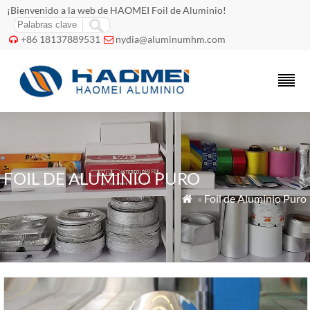
¡Bienvenido a la web de HAOMEI Foil de Aluminio!
+86 18137889531
nydia@aluminumhm.com


FOIL DE ALUMINIO PURO
»
Foil de Aluminio Puro
