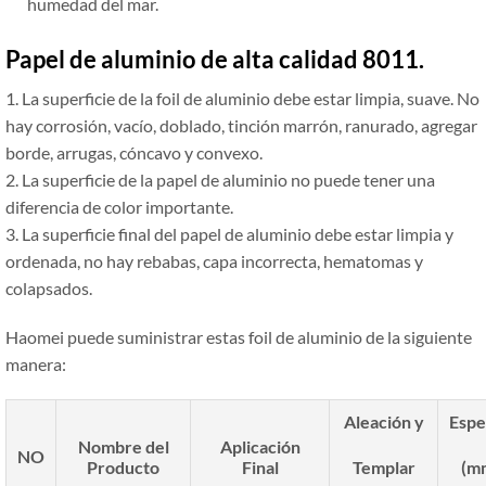
humedad del mar.
Papel de aluminio de alta calidad 8011.
1. La superficie de la foil de aluminio debe estar limpia, suave. No
hay corrosión, vacío, doblado, tinción marrón, ranurado, agregar
borde, arrugas, cóncavo y convexo.
2. La superficie de la papel de aluminio no puede tener una
diferencia de color importante.
3. La superficie final del papel de aluminio debe estar limpia y
ordenada, no hay rebabas, capa incorrecta, hematomas y
colapsados.
Haomei puede suministrar estas foil de aluminio de la siguiente
manera:
Aleación y
Espe
N
ombre del
Aplicación
NO
P
roducto
F
inal
Templar
(m