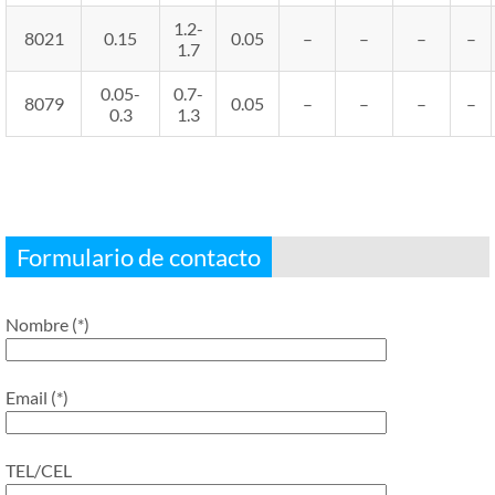
1.2-
8021
0.15
0.05
–
–
–
–
1.7
0.05-
0.7-
8079
0.05
–
–
–
–
0.3
1.3
Formulario de contacto
Nombre (*)
Email (*)
TEL/CEL