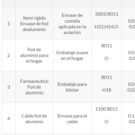
3003/8011
Envase de
Semi rígido
comida
0.0
1
Envase de foil
aplicada en la
H22,H24,O
0.
dealuminio
aviación
8011
Foil de
Embalaje suave
0.0
2
aluminio para
en el hogar
O
0.
el hogar
8011
Farmacéutico
Embalaje para
0.0
3
Foil de
blister
H18
0.0
aluminio
1100 8011
Cable foil de
Envase para el
0.1
4
aluminio
cable
O
0.