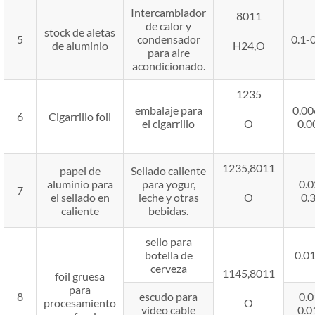
Intercambiador
8011
de calor y
stock de aletas
5
condensador
0.1-
de aluminio
H24,O
para aire
acondicionado.
1235
embalaje para
0.00
6
Cigarrillo foil
el cigarrillo
O
0.0
1235,8011
papel de
Sellado caliente
aluminio para
para yogur,
0.0
7
el sellado en
leche y otras
O
0.
caliente
bebidas.
sello para
botella de
0.0
cerveza
1145,8011
foil gruesa
para
8
escudo para
0.0
procesamiento
O
video cable
0.0