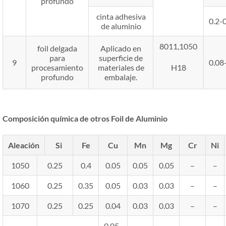
profundo
cinta adhesiva
0.2-
de aluminio
8011,1050
foil delgada
Aplicado en
para
superficie de
9
0.08
procesamiento
materiales de
H18
profundo
embalaje.
Composición química de otros Foil de Aluminio
Aleación
Si
Fe
Cu
Mn
Mg
Cr
Ni
1050
0.25
0.4
0.05
0.05
0.05
–
–
1060
0.25
0.35
0.05
0.03
0.03
–
–
1070
0.25
0.25
0.04
0.03
0.03
–
–
0.05-