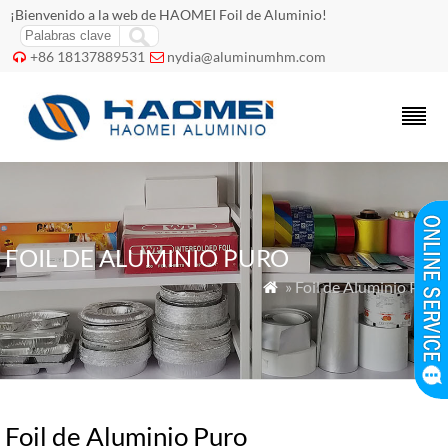
¡Bienvenido a la web de HAOMEI Foil de Aluminio!
+86 18137889531
nydia@aluminumhm.com


FOIL DE ALUMINIO PURO
» Foil de Aluminio Puro

Foil de Aluminio Puro