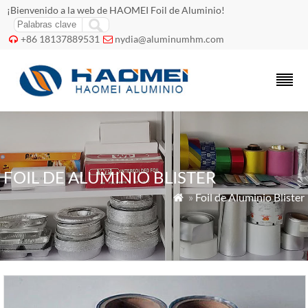
¡Bienvenido a la web de HAOMEI Foil de Aluminio!
+86 18137889531
nydia@aluminumhm.com


FOIL DE ALUMINIO BLISTER
»
Foil de Aluminio Blister
