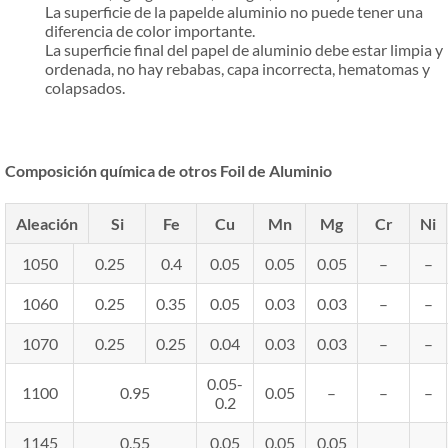
La superficie de la papelde aluminio no puede tener una
diferencia de color importante.
La superficie final del papel de aluminio debe estar limpia y
ordenada, no hay rebabas, capa incorrecta, hematomas y
colapsados.
Composición química de otros Foil de Aluminio
Aleación
Si
Fe
Cu
Mn
Mg
Cr
Ni
1050
0.25
0.4
0.05
0.05
0.05
–
–
1060
0.25
0.35
0.05
0.03
0.03
–
–
1070
0.25
0.25
0.04
0.03
0.03
–
–
0.05-
1100
0.95
0.05
–
–
–
0.2
1145
0.55
0.05
0.05
0.05