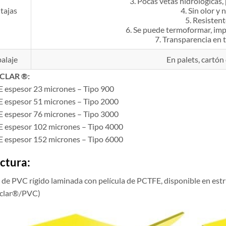
3. Pocas vetas hidrológicas,
tajas
4. Sin olor y 
5. Resistente
6. Se puede termoformar, imp
7. Transparencia en 
alaje
En palets, cartón 
ACLAR ®:
 espesor 23 micrones – Tipo 900
 espesor 51 micrones – Tipo 2000
 espesor 76 micrones – Tipo 3000
 espesor 102 micrones – Tipo 4000
 espesor 152 micrones – Tipo 6000
ctura:
a de PVC rígido laminada con película de PCTFE, disponible en est
clar®/PVC)