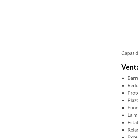
Capas d
Venta
Barr
Redu
Prot
Plazo
Func
La m
Esta
Rela
Exce