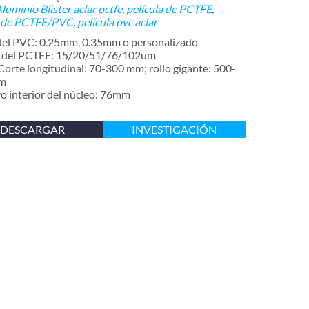
Aluminio Blister
aclar pctfe
,
película de PCTFE
,
a de PCTFE/PVC
,
película pvc aclar
del PVC: 0.25mm, 0.35mm o personalizado
 del PCTFE: 15/20/51/76/102um
orte longitudinal: 70-300 mm; rollo gigante: 500-
m
o interior del núcleo: 76mm
DESCARGAR
INVESTIGACIÓN