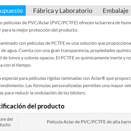
upuesto
Fábrica y Laboratorio
Embalaje
s películas de PVC/Aclar (PVC/PCTFE) ofrecen la barrera de hum
r para la mejor protección del producto.
laminado con películas de PCTFE es una solución que proporciona 
r de agua. Cuenta con una gran transparencia, propiedades química
d de tonos y colores opacos. El PCTFE es químicamente inerte y no
a con el tiempo.
 especial para películas rígidas laminadas con Aclar® que proporci
 rendimiento. Las fórmulas personalizadas permiten una mayor ve
s para reducir la ondulación de los blísters.
ificación del producto
re del
Película Aclar de PVC/PCTFE de alta barre
ducto