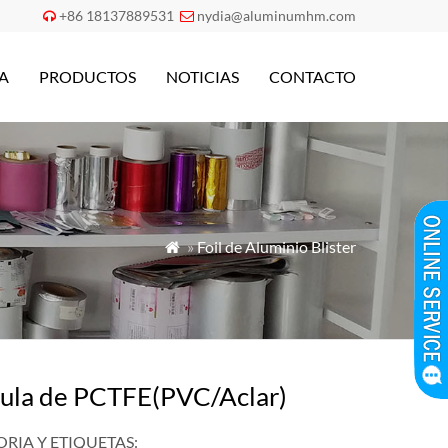
+86 18137889531
nydia@aluminumhm.com


A
PRODUCTOS
NOTICIAS
CONTACTO
»
Foil de Aluminio Blister

cula de PCTFE(PVC/Aclar)
RIA Y ETIQUETAS: