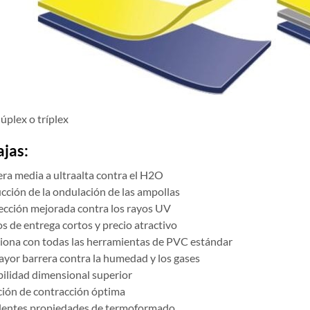
úplex o tríplex
jas:
era media a ultraalta contra el H2O
cción de la ondulación de las ampollas
ección mejorada contra los rayos UV
s de entrega cortos y precio atractivo
iona con todas las herramientas de PVC estándar
ayor barrera contra la humedad y los gases
bilidad dimensional superior
ción de contracción óptima
lentes propiedades de termoformado.