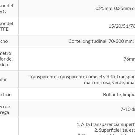
sor del
0.25mm, 0.35mm o 
VC
sor del
15/20/51/7
TFE
cho
Corte longitudinal: 70-300 mm;
metro
ior del
76m
cleo
Transparente, transparente como el vidrio, transpare
lor
marrón, rosa, verde, ama
rficie
Brillante, limpio
zo de
7-10 d
trega
1. Alta transparencia, superf
2. Superficie lisa, 