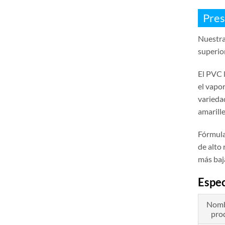
Pres
Nuestra
superio
El PVC 
el vapo
varieda
amarille
Fórmula
de alto
más baja
Espec
Nomb
pro