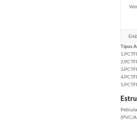
Ven
Emb
Tipos 
1.PCTFE
2.PCTFE
3.PCTFE
4.PCTFE
5.PCTFE
Estru
Películ
(PVC/A