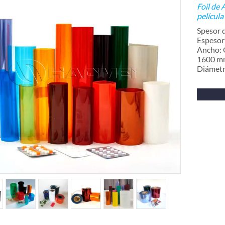
Foil de 
películ
Spesor 
Espesor
Ancho: C
1600 m
Diámetr