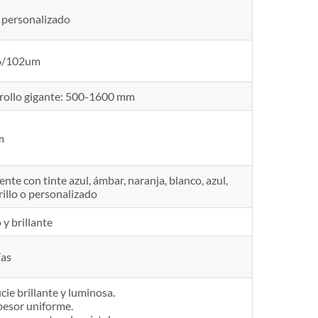
personalizado
6/102um
 rollo gigante: 500-1600 mm
m
nte con tinte azul, ámbar, naranja, blanco, azul,
rillo o personalizado
 y brillante
ías
icie brillante y luminosa.
espesor uniforme.