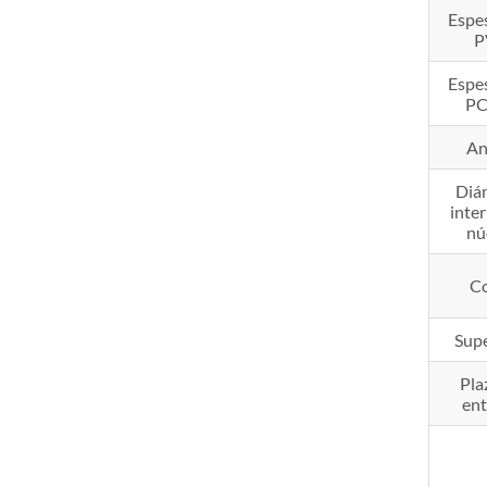
Espe
P
Espe
PC
An
Diá
inter
nú
Co
Supe
Pla
en