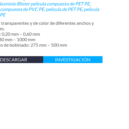
Aluminio Blister
película compuesta de PET PE
,
a compuesta de PVC PE
,
película de PET PE
,
película
 PE
transparentes y de color de diferentes anchos y
es.
: 0,20 mm – 0,60 mm
 80 mm – 1000 mm
o de bobinado: 275 mm – 500 mm
DESCARGAR
INVESTIGACIÓN