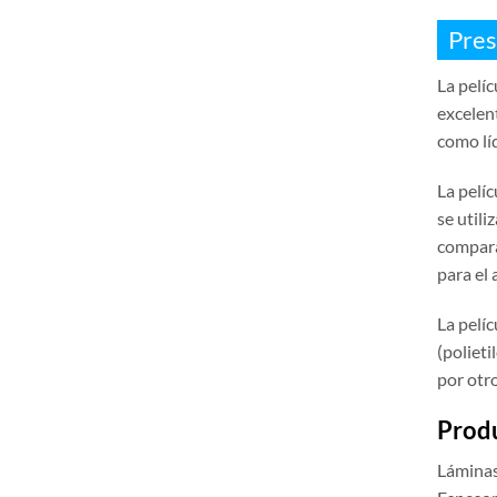
Pres
La pelíc
excelen
como líq
La pelí
se utili
comparac
para el 
La pelíc
(polieti
por otro
Produ
Láminas