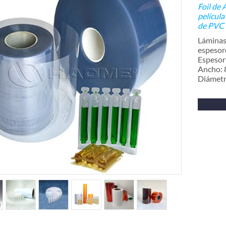
Foil de 
películ
de PVC
Láminas 
espesor
Espesor
Ancho:
Diámetr