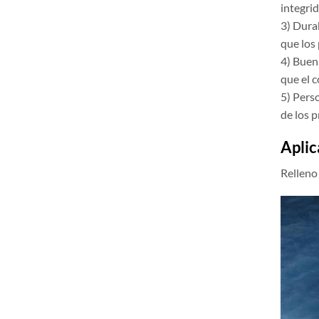
integrid
3) Durab
que los
4) Buen
que el 
5) Perso
de los p
Aplic
Relleno