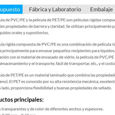
upuesto
Fábrica y Laboratorio
Embalaje
ula de PVC/PE y la película de PET/PE son películas rígidas compue
tes propiedades de barrera y claridad. Se utilizan principalmente 
uidos orales y supositorios.
cula rígida compuesta de PVC/PE es una combinación de película rí
za principalmente para envasar pequeños recipientes para líquidos,
ión con el material de envasado de vidrio, la película de PVC/PE ti
almacenamiento y el transporte, fácil de transportar, etc., y el cost
ula de PET/PE es un material laminado que combina las propiedades
leno). El PET es conocido por su alta resistencia mecánica, excelen
 lado, proporciona flexibilidad y buenas propiedades de sellado.
ctos principales:
 transparentes y de color de diferentes anchos y espesores.