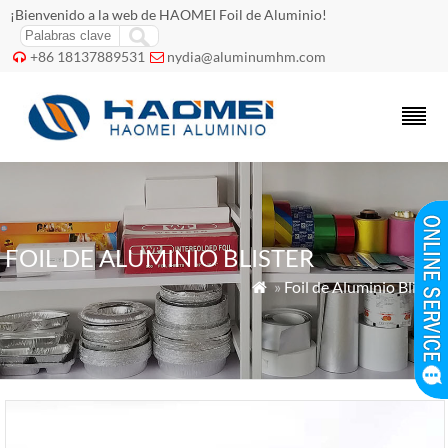
¡Bienvenido a la web de HAOMEI Foil de Aluminio!
+86 18137889531
nydia@aluminumhm.com


FOIL DE ALUMINIO BLISTER
»
Foil de Aluminio Blister
